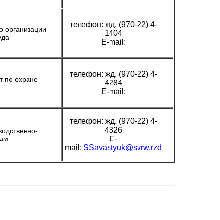
телефон: жд. (970-22) 4-
о организации
1404
уда
E-mail:
телефон: жд. (970-22) 4-
т по охране
4284
E-mail:
телефон: жд. (970-22) 4-
4326
водственно-
сам
E-
mail:
SSavastyuk@svrw.rzd