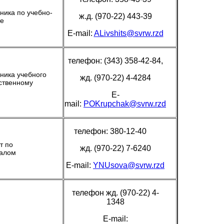
ника по учебно-
ж.д. (970-22) 443-39
те
E-mail:
ALivshits@svrw.rzd
телефон: (343) 358-42-84,
ника учебного
жд. (970-22) 4-4284
ственному
E-
mail:
POKrupchak@svrw.rzd
телефон: 380-12-40
т по
жд. (970-22) 7-6240
налом
E-mail:
YNUsova@svrw.rzd
телефон жд. (970-22) 4-
1348
E-mail: