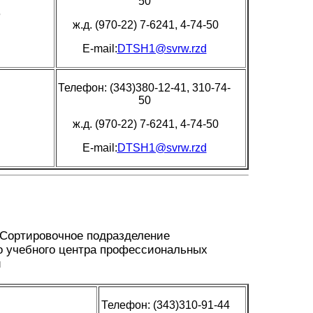
50
о
ж.д. (970-22) 7-6241, 4-74-50
E-mail:
DTSH1@svrw.rzd
Телефон: (343)380-12-41, 310-74-
50
ж.д. (970-22) 7-6241, 4-74-50
E-mail:
DTSH1@svrw.rzd
-Сортировочное подразделение
о учебного центра профессиональных
й
Телефон: (343)310-91-44