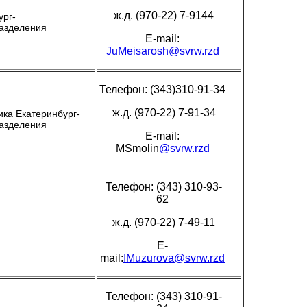
ж.д. (970-22) 7-9144
ург-
азделения
E-mail:
JuMeisarosh@svrw.rzd
Телефон: (343)310-91-34
ж.д. (970-22) 7-91-34
ика Екатеринбург-
азделения
E-mail:
MSmolin
@svrw.rzd
Телефон: (343) 310-93-
62
ж.д. (970-22) 7-49-11
E-
mail:
IMuzurova@svrw.rzd
Телефон: (343) 310-91-